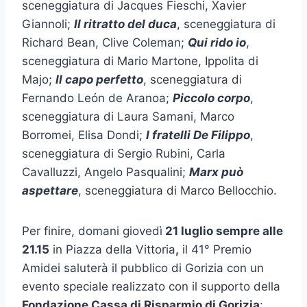
sceneggiatura di Jacques Fieschi, Xavier
Giannoli;
Il ritratto del duca
, sceneggiatura di
Richard Bean, Clive Coleman;
Qui rido io
,
sceneggiatura di Mario Martone, Ippolita di
Majo;
Il capo perfetto
, sceneggiatura di
Fernando León de Aranoa;
Piccolo corpo
,
sceneggiatura di Laura Samani, Marco
Borromei, Elisa Dondi;
I fratelli De Filippo
,
sceneggiatura di Sergio Rubini, Carla
Cavalluzzi, Angelo Pasqualini;
Marx può
aspettare
, sceneggiatura di Marco Bellocchio.
Per finire, domani giovedì
21 luglio sempre alle
21.15
in Piazza della Vittoria
,
il 41° Premio
Amidei saluterà il pubblico di Gorizia con un
evento speciale realizzato con il supporto della
Fondazione Cassa di Risparmio di Gorizia
: