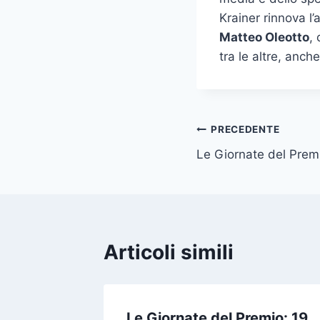
Krainer rinnova l
Matteo Oleotto
,
tra le altre, anch
Navigazione
PRECEDENTE
Le Giornate del Premi
articoli
Articoli simili
l’Ordine
Le Giornate del Premio: 19