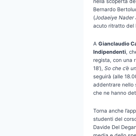
nella scoperta de
Bernardo Bertoluc
(
Jodaeiye Nader 
acuto ritratto de
A
Gianclaudio C
Indipendenti
, ch
regista, con una r
18’),
So che c’è u
seguirà (alle 18.0
addentrare nello s
che ne hanno dete
Torna anche l’a
studenti del cors
Davide Del Degan 
media e dello spe