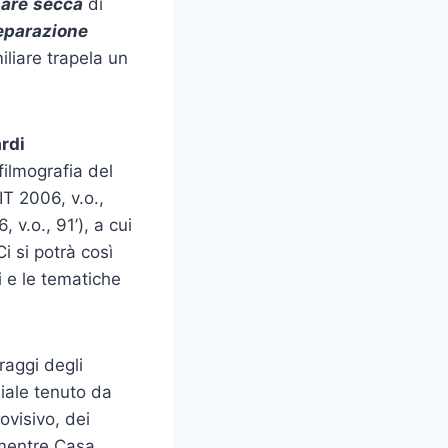
are
secca
di
eparazione
iliare trapela un
rdi
filmografia del
IT 2006, v.o.,
, v.o., 91’), a cui
i si potrà così
i e le tematiche
raggi degli
iale tenuto da
ovisivo, dei
 mentre Casa