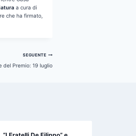
iatura
a cura di
re che ha firmato,
SEGUENTE
 del Premio: 19 luglio
“I Fratelli De Filippo” e
Lunedì 4