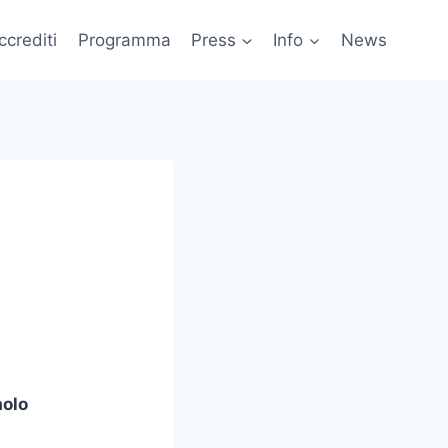
ccrediti
Programma
Press
Info
News
.
aolo