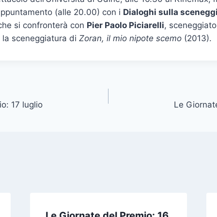
’appuntamento (alle 20.00) con i
Dialoghi sulla scenegg
 che si confronterà con
Pier Paolo Piciarelli
, sceneggiato
e la sceneggiatura di
Zoran, il mio nipote scemo
(2013).
o: 17 luglio
Le Giornate
Le Giornate del Premio: 16