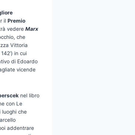
gliore
r il
Premio
trà vedere
Marx
locchio, che
zza Vittoria
 142’) in cui
eativo di Edoardo
vagliate vicende
berscek
nel libro
ne con Le
i luoghi che
arcello
poi addentrare