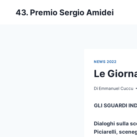
Salta
43. Premio Sergio Amidei
al
contenuto
NEWS 2022
Le Giorna
Di
Emmanuel Cuccu
GLI SGUARDI IN
Dialoghi sulla s
Piciarelli,
scenegg