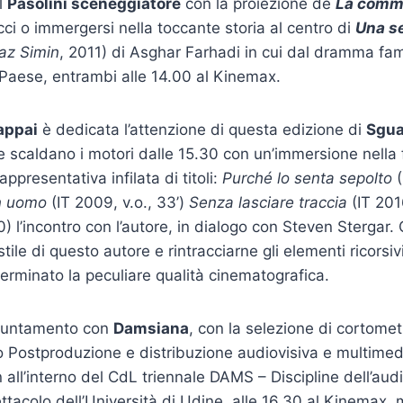
l
Pasolini sceneggiatore
con la proiezione de
La comm
ci o immergersi nella toccante storia al centro di
Una s
az Simin
, 2011) di Asghar Farhadi in cui dal dramma fam
l Paese, entrambi alle 14.00 al Kinemax.
appai
è dedicata l’attenzione di questa edizione di
Sgua
e scaldano i motori dalle 15.30 con un’immersione nella 
appresentativa infilata di titoli:
Purché lo senta sepolto
(
n uomo
(IT 2009, v.o., 33’)
Senza lasciare traccia
(IT 2016
0) l’incontro con l’autore, in dialogo con Steven Stergar. C
tile di questo autore e rintracciarne gli elementi ricorsiv
rminato la peculiare qualità cinematografica.
ppuntamento con
Damsiana
, con la selezione di cortomet
o Postproduzione e distribuzione audiovisiva e multimed
all’interno del CdL triennale DAMS – Discipline dell’audi
ttacolo dell’Università di Udine, alle 16.30 al Kinemax,