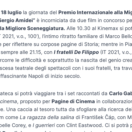
 18 luglio
la giornata del
Premio Internazionale alla Mi
Sergio Amidei”
è incorniciata da due film in concorso pe
lla Migliore Sceneggiatura.
Alle 10.30 al Kinemax si po
 2021, v.o., 100’), l’intimo ritratto familiare di Marco Bel
per riflettere su corpose pagine di Storia; mentre in Pia
 sempre alle 21.15, con
I fratelli De Filippo
(IT 2021, v.o.,
rcorre le difficoltà e soprattutto la nascita del genio cr
ascesa teatrale degli spettacoli con i suoi fratelli, tra tra
ffascinante Napoli di inizio secolo.
ateca si potrà viaggiare tra i set raccontati da
Carlo Ga
l cinema
, proposto per
Pagine di Cinema
in collaborazio
e. Una caccia al tesoro tutta da sfogliare alla ricerca de
ilm come
La ragazza della salina
di František Čáp, con M
belle Corey, e
I guerrieri
con Clint Eastwood. Ci si potrà 