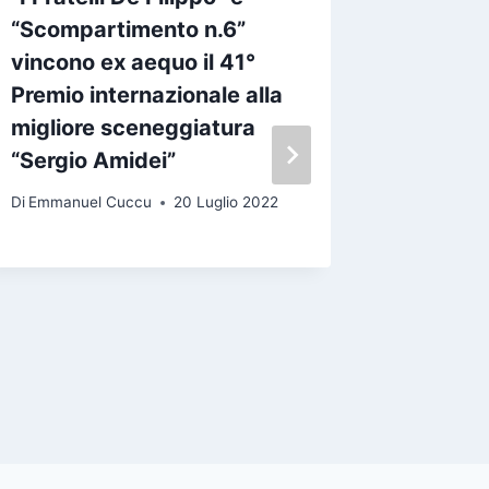
“Scompartimento n.6”
Amidei 
vincono ex aequo il 41°
confere
Premio internazionale alla
Di
Emmanue
migliore sceneggiatura
“Sergio Amidei”
Di
Emmanuel Cuccu
20 Luglio 2022