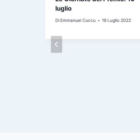
remio
luglio
inema e
Di
Emmanuel Cuccu
19 Luglio 2022
tica
ugno 2022