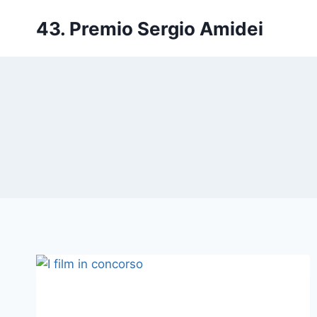
Salta
43. Premio Sergio Amidei
al
contenuto