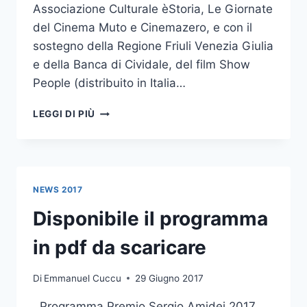
Associazione Culturale èStoria, Le Giornate
del Cinema Muto e Cinemazero, e con il
sostegno della Regione Friuli Venezia Giulia
e della Banca di Cividale, del film Show
People (distribuito in Italia…
20
LEGGI DI PIÙ
LUGLIO
–
EVENTO
SPECIALE:
ZERORCHESTRA
NEWS 2017
PLAYS
“SHOW
Disponibile il programma
PEOPLE”
in pdf da scaricare
Di
Emmanuel Cuccu
29 Giugno 2017
Programma Premio Sergio Amidei 2017