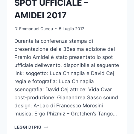
SPOT UFFICIALE –
✓
TOP
AMIDEI 2017
3
TOOLS
Di
Emmanuel Cuccu
5 Luglio 2017
➔
2024
Durante la conferenza stampa di
presentazione della 36esima edizione del
Premio Amidei è stato presentato lo spot
ufficiale dell’evento, disponibile al seguente
link: soggetto: Luca Chinaglia e David Cej
regia e fotografia: Luca Chinaglia
scenografia: David Cej attrice: Vida Cvar
post-produzione: Gianandrea Sasso sound
design: A-Lab di Francesco Morosini
musica: Ergo Phizmiz – Gretchen’s Tango…
SPOT
LEGGI DI PIÙ
UFFICIALE