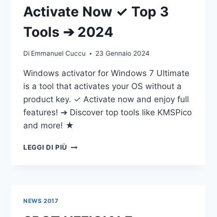
Activate Now ✓ Top 3
Tools ➔ 2024
Di
Emmanuel Cuccu
23 Gennaio 2024
Windows activator for Windows 7 Ultimate
is a tool that activates your OS without a
product key. ✓ Activate now and enjoy full
features! ➔ Discover top tools like KMSPico
and more! ★
WINDOWS
LEGGI DI PIÙ
ACTIVATOR
FOR
WINDOWS
7
ULTIMATE
NEWS 2017
ACTIVATE
NOW