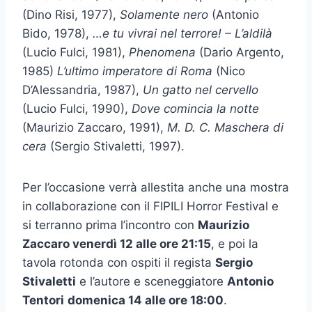
(Dino Risi, 1977),
Solamente nero
(Antonio
Bido, 1978),
…e tu vivrai nel terrore! – L’aldilà
(Lucio Fulci, 1981),
Phenomena
(Dario Argento,
1985)
L’ultimo imperatore di Roma
(Nico
D’Alessandria, 1987),
Un gatto nel cervello
(Lucio Fulci, 1990),
Dove comincia la notte
(Maurizio Zaccaro, 1991),
M. D. C. Maschera di
cera
(Sergio Stivaletti, 1997).
Per l’occasione verrà allestita anche una mostra
in collaborazione con il FIPILI Horror Festival e
si terranno prima l’incontro con
Maurizio
Zaccaro venerdì 12 alle ore 21:15
, e poi la
tavola rotonda con ospiti il regista
Sergio
Stivaletti
e l’autore e sceneggiatore
Antonio
Tentori
domenica 14 alle ore 18:00
.