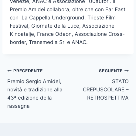
Venezie, ANAC e Associazione 100autori. Il
Premio Amidei collabora, oltre che con Far East
con La Cappella Underground, Trieste Film
Festival, Giornate della Luce, Associazione
Kinoatelje, France Odeon, Associazione Cross-
border, Transmedia Srl e ANAC.
Navigazione
PRECEDENTE
SEGUENTE
Premio Sergio Amidei,
STATO
articoli
novità e tradizione alla
CREPUSCOLARE –
43ª edizione della
RETROSPETTIVA
rassegna