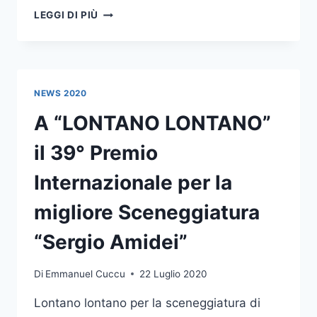
PREMIAZIONE
LEGGI DI PIÙ
E
PROIEZIONE
VINCITORE
39°
PREMIO
NEWS 2020
AMIDEI
ANNULLATE
A “LONTANO LONTANO”
il 39° Premio
Internazionale per la
migliore Sceneggiatura
“Sergio Amidei”
Di
Emmanuel Cuccu
22 Luglio 2020
Lontano lontano per la sceneggiatura di