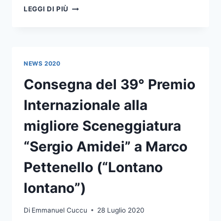
39°
LEGGI DI PIÙ
PREMIO
AMIDEI
–
CONSEGNA
DEL
NEWS 2020
PREMIO
ALLA
Consegna del 39° Premio
CULTURA
CINEMATOGRAFICA
Internazionale alla
A
WALTER
migliore Sceneggiatura
VELTRONI
“Sergio Amidei” a Marco
Pettenello (“Lontano
lontano”)
Di
Emmanuel Cuccu
28 Luglio 2020