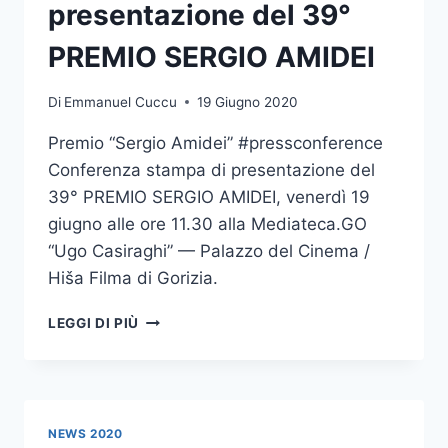
LUGLIO
presentazione del 39°
2020)
PREMIO SERGIO AMIDEI
Di
Emmanuel Cuccu
19 Giugno 2020
Premio “Sergio Amidei” #pressconference
Conferenza stampa di presentazione del
39° PREMIO SERGIO AMIDEI, venerdì 19
giugno alle ore 11.30 alla Mediateca.GO
“Ugo Casiraghi” — Palazzo del Cinema /
Hiša Filma di Gorizia.
CONFERENZA
LEGGI DI PIÙ
STAMPA
DI
PRESENTAZIONE
DEL
39°
NEWS 2020
PREMIO