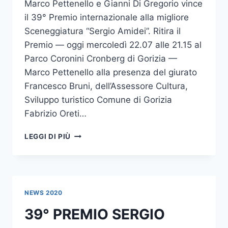
Marco Pettenello e Gianni Di Gregorio vince
il 39° Premio internazionale alla migliore
Sceneggiatura “Sergio Amidei”. Ritira il
Premio — oggi mercoledì 22.07 alle 21.15 al
Parco Coronini Cronberg di Gorizia —
Marco Pettenello alla presenza del giurato
Francesco Bruni, dell’Assessore Cultura,
Sviluppo turistico Comune di Gorizia
Fabrizio Oreti…
A
LEGGI DI PIÙ
“LONTANO
LONTANO”
IL
39°
PREMIO
NEWS 2020
INTERNAZIONALE
PER
39° PREMIO SERGIO
LA