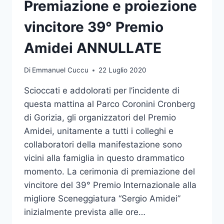
SCENEGGIATURA
Premiazione e proiezione
“SERGIO
AMIDEI”
vincitore 39° Premio
A
MARCO
Amidei ANNULLATE
PETTENELLO
(“LONTANO
Di
Emmanuel Cuccu
22 Luglio 2020
LONTANO”)
Scioccati e addolorati per l’incidente di
questa mattina al Parco Coronini Cronberg
di Gorizia, gli organizzatori del Premio
Amidei, unitamente a tutti i colleghi e
collaboratori della manifestazione sono
vicini alla famiglia in questo drammatico
momento. La cerimonia di premiazione del
vincitore del 39° Premio Internazionale alla
migliore Sceneggiatura “Sergio Amidei”
inizialmente prevista alle ore…