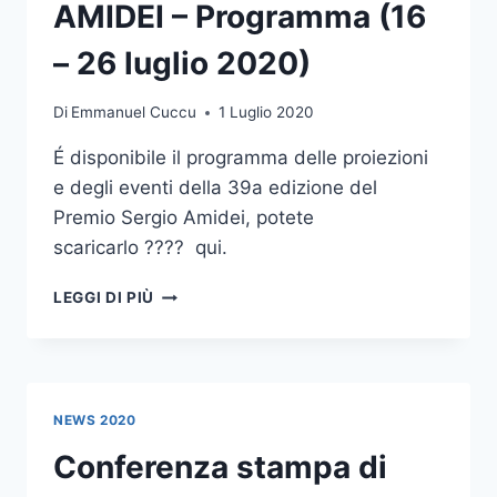
MIGLIORE
AMIDEI – Programma (16
SCENEGGIATURA
“SERGIO
– 26 luglio 2020)
AMIDEI”
Di
Emmanuel Cuccu
1 Luglio 2020
É disponibile il programma delle proiezioni
e degli eventi della 39a edizione del
Premio Sergio Amidei, potete
scaricarlo ???? qui.
39°
LEGGI DI PIÙ
PREMIO
SERGIO
AMIDEI
–
PROGRAMMA
NEWS 2020
(16
–
Conferenza stampa di
26