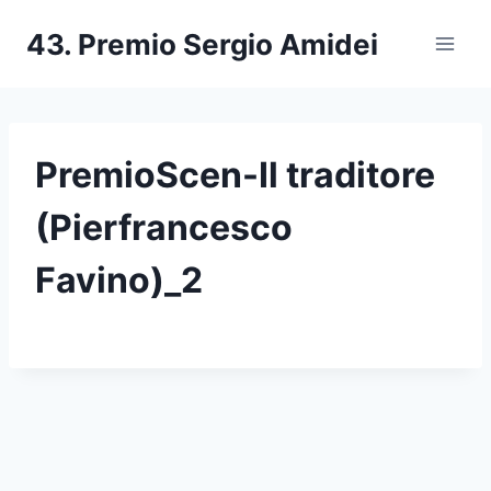
Salta
43. Premio Sergio Amidei
al
contenuto
PremioScen-Il traditore
(Pierfrancesco
Favino)_2