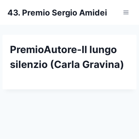
Salta
43. Premio Sergio Amidei
al
contenuto
PremioAutore-Il lungo
silenzio (Carla Gravina)