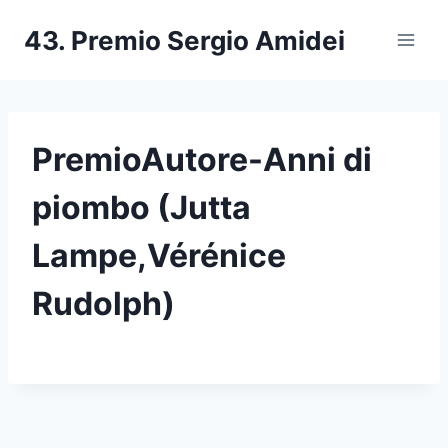
Salta
43. Premio Sergio Amidei
al
contenuto
PremioAutore-Anni di
piombo (Jutta
Lampe,Vérénice
Rudolph)