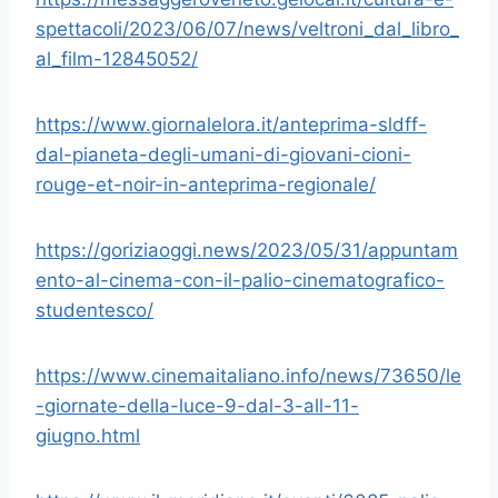
spettacoli/2023/06/07/news/veltroni_dal_libro_
al_film-12845052/
https://www.giornalelora.it/anteprima-sldff-
dal-pianeta-degli-umani-di-giovani-cioni-
rouge-et-noir-in-anteprima-regionale/
https://goriziaoggi.news/2023/05/31/appuntam
ento-al-cinema-con-il-palio-cinematografico-
studentesco/
https://www.cinemaitaliano.info/news/73650/le
-giornate-della-luce-9-dal-3-all-11-
giugno.html