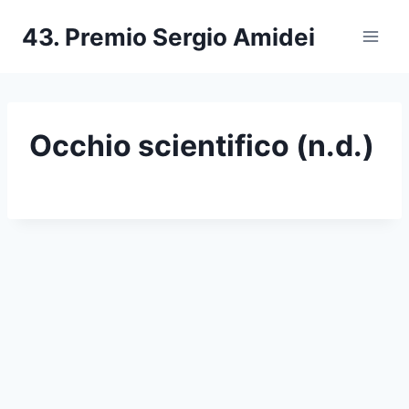
Salta
43. Premio Sergio Amidei
al
contenuto
Occhio scientifico (n.d.)