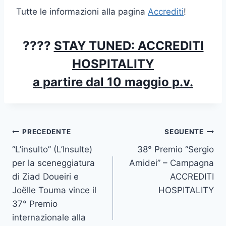
Tutte le informazioni alla pagina
Accrediti
!
????
STAY TUNED: ACCREDITI
HOSPITALITY
a partire dal 10 maggio p.v.
Navigazione
PRECEDENTE
SEGUENTE
“L’insulto” (L’Insulte)
38° Premio “Sergio
articoli
per la sceneggiatura
Amidei” – Campagna
di Ziad Doueiri e
ACCREDITI
Joëlle Touma vince il
HOSPITALITY
37° Premio
internazionale alla