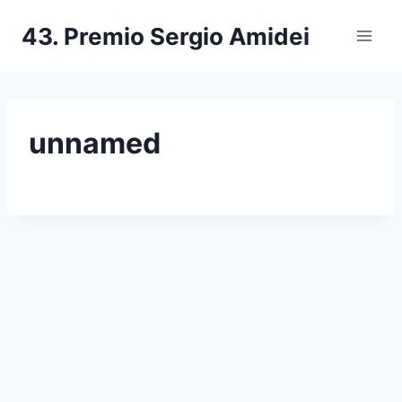
Salta
43. Premio Sergio Amidei
al
contenuto
unnamed