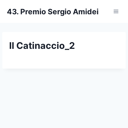
Salta
43. Premio Sergio Amidei
al
contenuto
Il Catinaccio_2