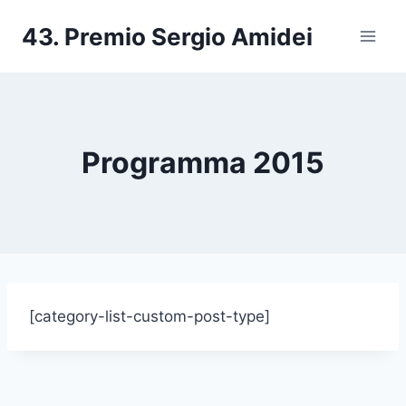
Salta
43. Premio Sergio Amidei
al
contenuto
Programma 2015
[category-list-custom-post-type]