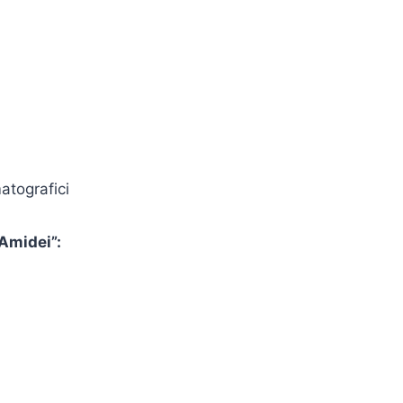
atografici
Amidei”: