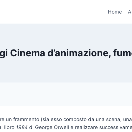
Home
A
i Cinema d’animazione, fume
nare un frammento (sia esso composto da una scena, un
l libro
1984
di George Orwell e realizzare successivame