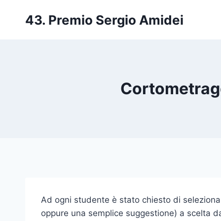
Salta
43. Premio Sergio Amidei
al
contenuto
Cortometragg
Ad ogni studente è stato chiesto di selezio
oppure una semplice suggestione) a scelta da