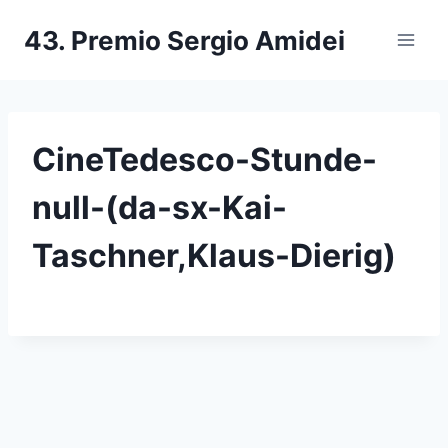
Salta
43. Premio Sergio Amidei
al
contenuto
CineTedesco-Stunde-
null-(da-sx-Kai-
Taschner,Klaus-Dierig)