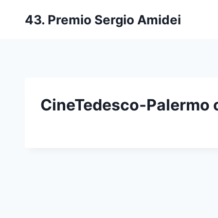
Salta
43. Premio Sergio Amidei
al
contenuto
CineTedesco-Palermo o