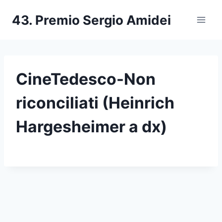
Salta
43. Premio Sergio Amidei
al
contenuto
CineTedesco-Non
riconciliati (Heinrich
Hargesheimer a dx)