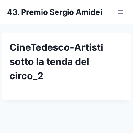
Salta
43. Premio Sergio Amidei
al
contenuto
CineTedesco-Artisti
sotto la tenda del
circo_2