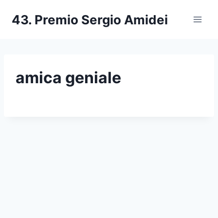
Salta
43. Premio Sergio Amidei
al
contenuto
amica geniale