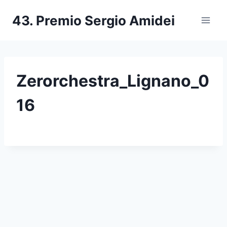
Salta
43. Premio Sergio Amidei
al
contenuto
Zerorchestra_Lignano_0
16